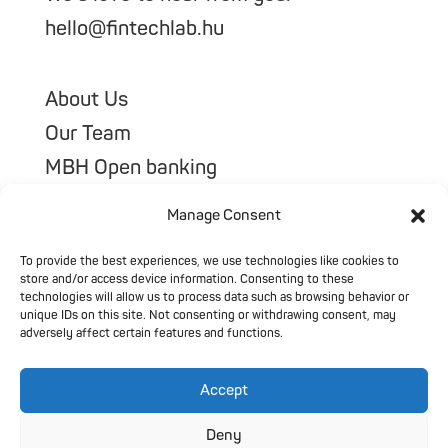
hello@fintechlab.hu
About Us
Our Team
MBH Open banking
Our Portfolio
Manage Consent
To provide the best experiences, we use technologies like cookies to
store and/or access device information. Consenting to these
technologies will allow us to process data such as browsing behavior or
unique IDs on this site. Not consenting or withdrawing consent, may
adversely affect certain features and functions.
Accept
@2026 All Rights Reserved
Privacy Policy
Deny