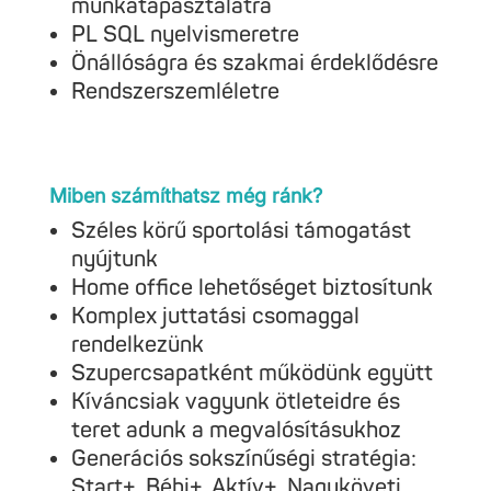
munkatapasztalatra
PL SQL nyelvismeretre
Önállóságra és szakmai érdeklődésre
Rendszerszemléletre
Miben számíthatsz még ránk?
Széles körű sportolási támogatást
nyújtunk
Home office lehetőséget biztosítunk
Komplex juttatási csomaggal
rendelkezünk
Szupercsapatként működünk együtt
Kíváncsiak vagyunk ötleteidre és
teret adunk a megvalósításukhoz
Generációs sokszínűségi stratégia:
Start+, Bébi+, Aktív+, Nagyköveti