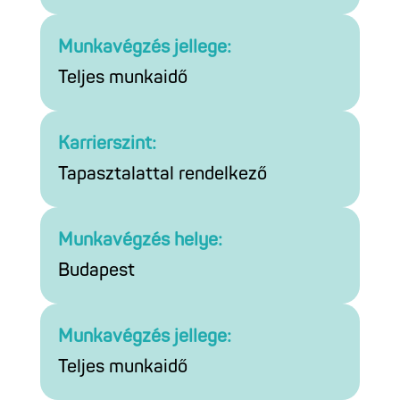
Munkavégzés jellege:
Teljes munkaidő
Karrierszint:
Tapasztalattal rendelkező
Munkavégzés helye:
Budapest
Munkavégzés jellege:
Teljes munkaidő